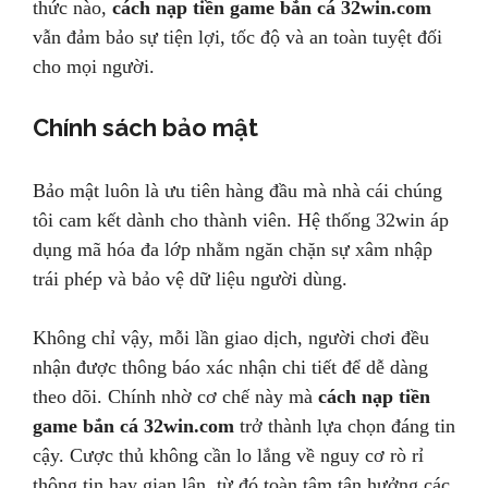
thức nào,
cách nạp tiền game bắn cá 32win.com
vẫn đảm bảo sự tiện lợi, tốc độ và an toàn tuyệt đối
cho mọi người.
Chính sách bảo mật
Bảo mật luôn là ưu tiên hàng đầu mà nhà cái chúng
tôi cam kết dành cho thành viên. Hệ thống 32win áp
dụng mã hóa đa lớp nhằm ngăn chặn sự xâm nhập
trái phép và bảo vệ dữ liệu người dùng.
Không chỉ vậy, mỗi lần giao dịch, người chơi đều
nhận được thông báo xác nhận chi tiết để dễ dàng
theo dõi. Chính nhờ cơ chế này mà
cách nạp tiền
game bắn cá 32win.com
trở thành lựa chọn đáng tin
cậy. Cược thủ không cần lo lắng về nguy cơ rò rỉ
thông tin hay gian lận, từ đó toàn tâm tận hưởng các