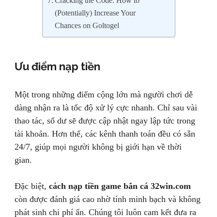
Cracking the Code: How to
(Potentially) Increase Your
Chances on Goltogel
Ưu điểm nạp tiền
Một trong những điểm cộng lớn mà người chơi dễ
dàng nhận ra là tốc độ xử lý cực nhanh. Chỉ sau vài
thao tác, số dư sẽ được cập nhật ngay lập tức trong
tài khoản. Hơn thế, các kênh thanh toán đều có sẵn
24/7, giúp mọi người không bị giới hạn về thời
gian.
Đặc biệt,
cách nạp tiền game bắn cá 32win.com
còn được đánh giá cao nhờ tính minh bạch và không
phát sinh chi phí ẩn. Chúng tôi luôn cam kết đưa ra