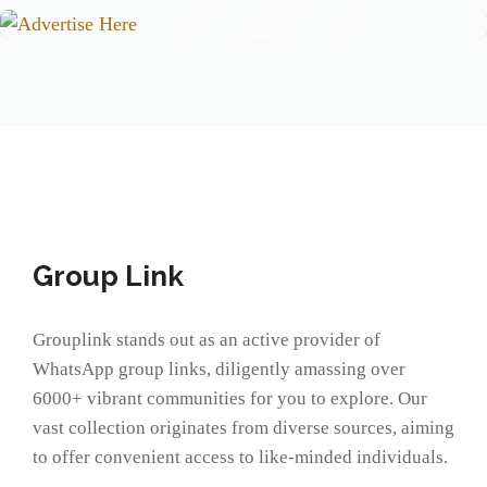
Group Link
Grouplink stands out as an active provider of
WhatsApp group links, diligently amassing over
6000+ vibrant communities for you to explore. Our
vast collection originates from diverse sources, aiming
to offer convenient access to like-minded individuals.