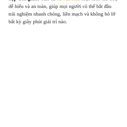
dễ hiểu và an toàn, giúp mọi người có thể bắt đầu
trải nghiệm nhanh chóng, liền mạch và không bỏ lỡ
bất kỳ giây phút giải trí nào.