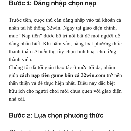
Bước 1: Đăng nhập chọn nạp
Trước tiên, cược thủ cần đăng nhập vào tài khoản cá
nhân tại hệ thống 32win. Ngay tại giao diện chính,
mục “Nạp tiền” được bố trí nổi bật để mọi người dễ
dàng nhận biết. Khi bấm vào, hàng loạt phương thức
thanh toán sẽ hiển thị, tùy chọn linh hoạt cho từng
thành viên.
Chúng tôi đã tối giản thao tác ở mức tối đa, nhằm
giúp
cách nạp tiền game bắn cá 32win.com
trở nên
thân thiện và dễ thực hiện nhất. Điều này đặc biệt
hữu ích cho người chơi mới chưa quen với giao diện
nhà cái.
Bước 2: Lựa chọn phương thức