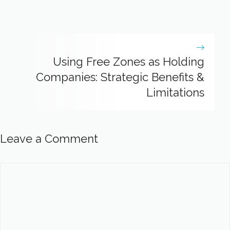
Using Free Zones as Holding
Companies: Strategic Benefits &
Limitations
Leave a Comment
Comment