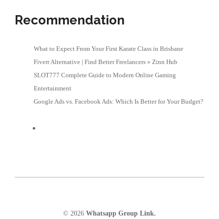
Recommendation
What to Expect From Your First Karate Class in Brisbane
Fiverr Alternative | Find Better Freelancers » Zinn Hub
SLOT777 Complete Guide to Modern Online Gaming
Entertainment
Google Ads vs. Facebook Ads: Which Is Better for Your Budget?
© 2026
Whatsapp Group Link.