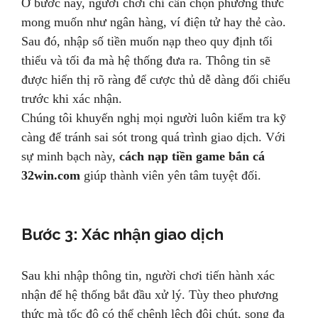
Ở bước này, người chơi chỉ cần chọn phương thức
mong muốn như ngân hàng, ví điện tử hay thẻ cào.
Sau đó, nhập số tiền muốn nạp theo quy định tối
thiểu và tối đa mà hệ thống đưa ra. Thông tin sẽ
được hiển thị rõ ràng để cược thủ dễ dàng đối chiếu
trước khi xác nhận.
Chúng tôi khuyến nghị mọi người luôn kiểm tra kỹ
càng để tránh sai sót trong quá trình giao dịch. Với
sự minh bạch này,
cách nạp tiền game bắn cá
32win.com
giúp thành viên yên tâm tuyệt đối.
Bước 3: Xác nhận giao dịch
Sau khi nhập thông tin, người chơi tiến hành xác
nhận để hệ thống bắt đầu xử lý. Tùy theo phương
thức mà tốc độ có thể chênh lệch đôi chút, song đa